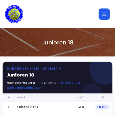
Junioren 18
JUNIOREN 18 (4ER) · SÜDLIGA 4
Junioren 18
Mannschaftsführer:
Timo Lindeman ·
0176 51211193
·
taslindeman@gmail.com
#
NAME
NAT.
LK
Feischl, Felix
GER
1
LK 19,8