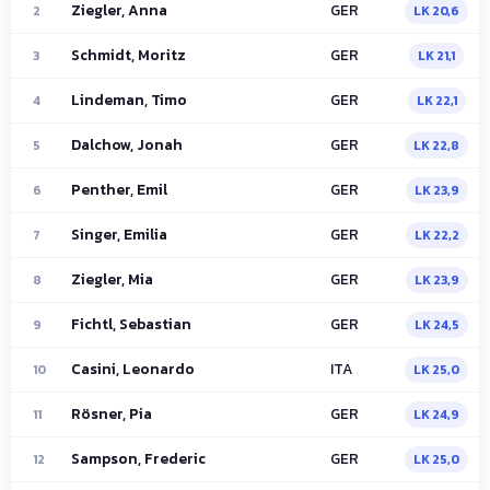
Ziegler, Anna
GER
2
LK 20,6
Schmidt, Moritz
GER
3
LK 21,1
Lindeman, Timo
GER
4
LK 22,1
Dalchow, Jonah
GER
5
LK 22,8
Penther, Emil
GER
6
LK 23,9
Singer, Emilia
GER
7
LK 22,2
Ziegler, Mia
GER
8
LK 23,9
Fichtl, Sebastian
GER
9
LK 24,5
Casini, Leonardo
ITA
10
LK 25,0
Rösner, Pia
GER
11
LK 24,9
Sampson, Frederic
GER
12
LK 25,0