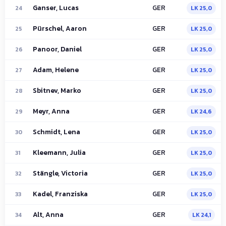
Ganser, Lucas
GER
24
LK 25,0
Pürschel, Aaron
GER
25
LK 25,0
Panoor, Daniel
GER
26
LK 25,0
Adam, Helene
GER
27
LK 25,0
Sbitnev, Marko
GER
28
LK 25,0
Meyr, Anna
GER
29
LK 24,6
Schmidt, Lena
GER
30
LK 25,0
Kleemann, Julia
GER
31
LK 25,0
Stängle, Victoria
GER
32
LK 25,0
Kadel, Franziska
GER
33
LK 25,0
Alt, Anna
GER
34
LK 24,1