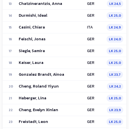
Chatzinerantzis, Anna
GER
13
LK 24,5
Durmishi, Ideal
GER
14
LK 25,0
Casini, Chiara
ITA
15
LK 24,9
Feischl, Jonas
GER
16
LK 24,0
Siegle, Samira
GER
17
LK 25,0
Kaiser, Laura
GER
18
LK 25,0
Gonzalez Brandt, Ainoa
GER
19
LK 23,7
Cheng, Roland Yiyun
GER
20
LK 24,2
Haberger, Lina
GER
21
LK 25,0
Cheng, Evelyn Xinlan
GER
22
LK 23,9
Freistadt, Leon
GER
23
LK 25,0