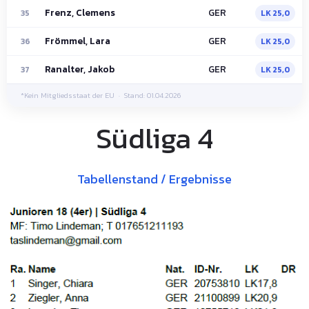
Frenz, Clemens
GER
35
LK 25,0
Frömmel, Lara
GER
36
LK 25,0
Ranalter, Jakob
GER
37
LK 25,0
*
Kein Mitgliedsstaat der EU · Stand: 01.04.2026
Südliga 4
Tabellenstand / Ergebnisse